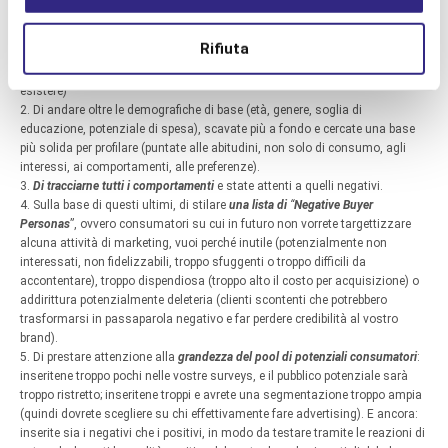
Inoltre, quando lavorate con le
Buyer Personas
, ricordatevi:
Rifiuta
1.
Di profilare persone reali
, consumatori già attivi, e non solo “ideali”
(ovvero i consumatori che vorreste avere, ma che alla fine potrebbero non
esistere)
2. Di andare oltre le demografiche di base (età, genere, soglia di
educazione, potenziale di spesa), scavate più a fondo e cercate una base
più solida per profilare (puntate alle abitudini, non solo di consumo, agli
interessi, ai comportamenti, alle preferenze).
3.
Di tracciarne tutti i comportamenti
e state attenti a quelli negativi.
4. Sulla base di questi ultimi, di stilare
una lista di
“
Negative Buyer
Personas
”, ovvero consumatori su cui in futuro non vorrete targettizzare
alcuna attività di marketing, vuoi perché inutile (potenzialmente non
interessati, non fidelizzabili, troppo sfuggenti o troppo difficili da
accontentare), troppo dispendiosa (troppo alto il costo per acquisizione) o
addirittura potenzialmente deleteria (clienti scontenti che potrebbero
trasformarsi in passaparola negativo e far perdere credibilità al vostro
brand).
5. Di prestare attenzione alla
grandezza del pool di potenziali consumatori
:
inseritene troppo pochi nelle vostre surveys, e il pubblico potenziale sarà
troppo ristretto; inseritene troppi e avrete una segmentazione troppo ampia
(quindi dovrete scegliere su chi effettivamente fare advertising). E ancora:
inserite sia i negativi che i positivi, in modo da testare tramite le reazioni di