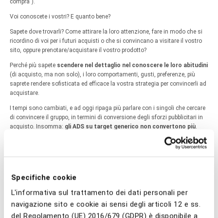
compra”).
Voi conoscete i vostri? E quanto bene?
Sapete dove trovarli? Come attirare la loro attenzione, fare in modo che si
ricordino di voi per i futuri acquisti o che si convincano a visitare il vostro
sito, oppure prenotare/acquistare il vostro prodotto?
Perché più sapete
scendere nel dettaglio nel conoscere le loro abitudini
(di acquisto, ma non solo), i loro comportamenti, gusti, preferenze, più
saprete rendere sofisticata ed efficace la vostra strategia per convincerli ad
acquistare.
I tempi sono cambiati, e ad oggi ripaga più parlare con i singoli che cercare
di convincere il gruppo, in termini di conversione degli sforzi pubblicitari in
acquisto. Insomma:
gli ADS su target generico non convertono più
.
Non serve più a molto mostrare un annuncio nella speranza che ci passi
davanti per caso un potenziale consumatore e decida di comprare. Ci sono
troppe offerte, in giro e il consumatore è diventato smart: si infarma,
compara prezzi, cerca attivamente il migliore offerente (che non sempre è
quello che applica il prezzo minore) e non si accontenta di un prodotto
Specifiche cookie
qualunque, lo vuole personalizzato secondo le proprie esigenze.
L'informativa sul trattamento dei dati personali per
Ci sono talmente
tante variabili a influenzare la scelta d’acquisto
, che
navigazione sito e cookie ai sensi degli articoli 12 e ss.
non si può più lasciare nulla al caso. Quindi, serve conoscere nel dettaglio
del Regolamento (UE) 2016/679 (GDPR) è disponibile a
le nostre (vostre) Buyer Personas. E quando sono state profilate, tenerle