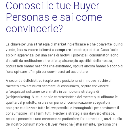
Conosci le tue Buyer
Personas e sai come
convincerle?
La chiave per una
strategia di marketing efficace e che converte
, quindi
vende, è
convincere i clienti a comprare
il nostro prodotto. Cosa facile
solo in apparenza, per una serie di motivi: i potenziali consumatori sono
distratti da moltissime altre offerte, alcune più appetibili della nostra,
oppure non sanno neanche che esistiamo, oppure ancora hanno bisogno di
“una spintarella” in più per convincersi ad acquistare.
A seconda dell’obiettivo (esplorare e posizionarsi in nuove nicchie di
mercato, trovare nuovi segmenti di consumers, oppure convincere
all’acquisto) solitamente si mette in campo una strategia di
(web)marketing. Si studiano le caratteristiche del mercato, si affinano le
qualità del prodotto, si crea un piano di comunicazione adeguato a
spingere e utilizzare tutte le leve possibili e immaginabili per convincere il
consumatore… ma fermi tutti. Perché la strategia sia davvero efficace,
occorre possedere una conoscenza particolare, fondamentale, anzi: quella
del nostro consumatore, o
Buyer Persona
(letteralmente, “persona che