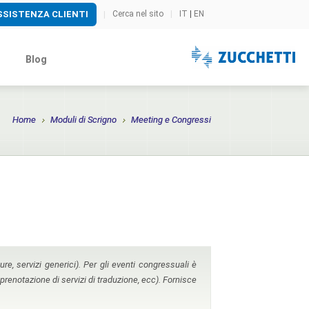
SSISTENZA CLIENTI
Cerca nel sito
|
IT
|
EN
|
i
Blog
Home
Moduli di Scrigno
Meeting e Congressi
ure, servizi generici). Per gli eventi congressuali è
, prenotazione di servizi di traduzione, ecc). Fornisce