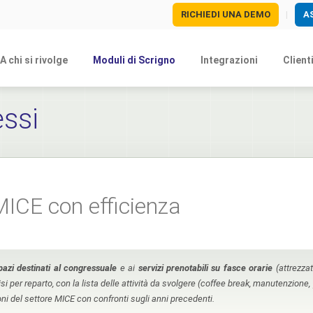
RICHIEDI UNA DEMO
A
|
A chi si rivolge
Moduli di Scrigno
Integrazioni
Client
ssi
 MICE con efficienza
pazi destinati al congressuale
e ai
servizi prenotabili su fasce orarie
(attrezzat
isi per reparto, con la lista delle attività da svolgere (coffee break, manutenzione
oni del settore MICE con confronti sugli anni precedenti.