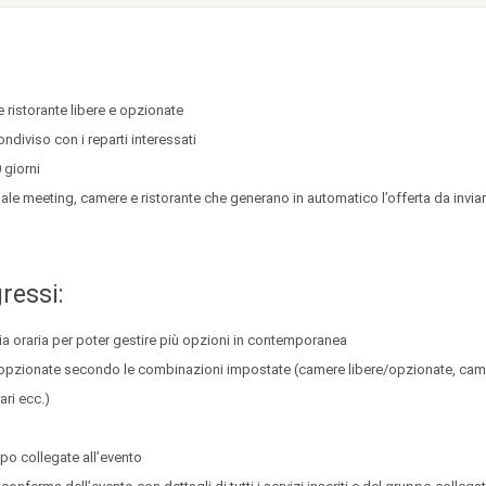
e ristorante libere e opzionate
ndiviso con i reparti interessati
 giorni
le meeting, camere e ristorante che generano in automatico l’offerta da inviare al
ressi:
scia oraria per poter gestire più opzioni in contemporanea
e e opzionate secondo le combinazioni impostate (camere libere/opzionate, ca
ari ecc.)
ppo collegate all’evento