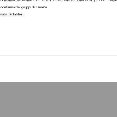
onferma dell’evento con dettagli di tutti i servizi inseriti e del gruppo collegat
, conferma dei gruppi di camere
nato nel tableau