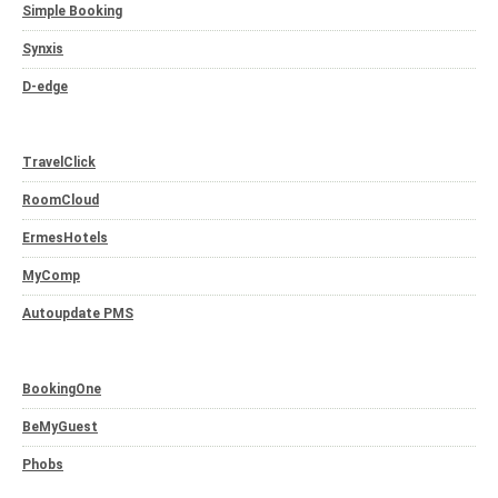
Simple Booking
Synxis
D-edge
TravelClick
RoomCloud
ErmesHotels
MyComp
Autoupdate PMS
BookingOne
BeMyGuest
Phobs