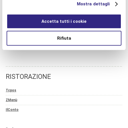
Mostra dettagli
MARKETING AUTOMATION
Accetta tutti i cookie
MA Marketing Automation
MailUp
Rifiuta
ContactLab
RISTORAZIONE
Tcpos
ZMenù
IlConto