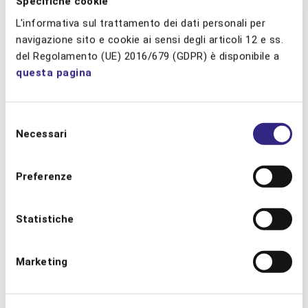
Specifiche cookie
INTELLIGENCE
L'informativa sul trattamento dei dati personali per
navigazione sito e cookie ai sensi degli articoli 12 e ss.
Rateboard
del Regolamento (UE) 2016/679 (GDPR) è disponibile a
Lybra
questa pagina
Duetto
Ideas
Selezione
HBenchmark
Necessari
del
consenso
Preferenze
HSDS
Fox
Statistiche
HQ Plus
MyForecast
Marketing