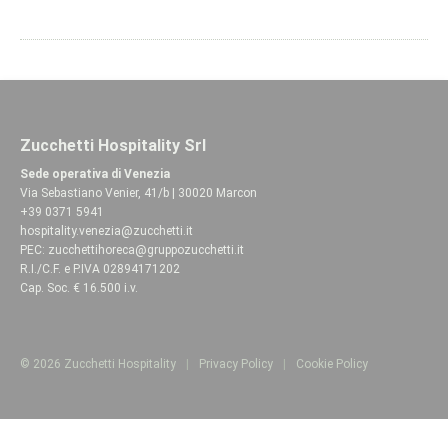
Zucchetti Hospitality Srl
Sede operativa di Venezia
Via Sebastiano Venier, 41/b | 30020 Marcon
+39 0371 5941
hospitality.venezia@zucchetti.it
PEC:
zucchettihoreca@gruppozucchetti.it
R.I./C.F. e P.IVA 02894171202
Cap. Soc. € 16.500 i.v.
Codice fatturazione elettronica: SUBM70N
© 2026 Zucchetti Hospitality
|
Privacy Policy
|
Cookie Policy