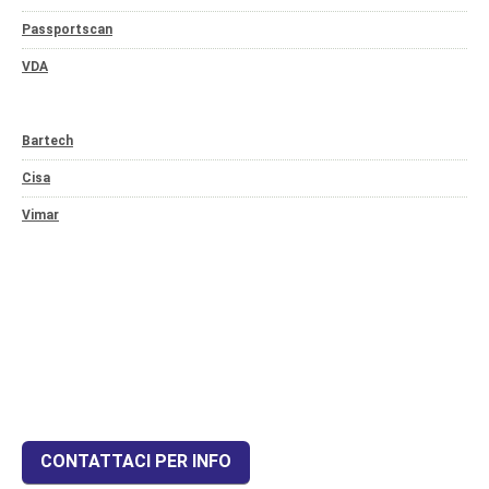
Passportscan
VDA
Bartech
Cisa
Vimar
CONTATTACI PER INFO