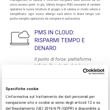
management di catena il controllo completo delle attività da un
unico access point. In più, Infinity Scrigno PMS consente di rendere
operative le nuove strutture di gruppo o di catena in modo veloce e
semplificato: ogni nuovo albergo sarà attivo in breve tempo con
poche semplici operazioni da compiere in autonomia.
PMS IN CLOUD:
RISPARMI TEMPO E
DENARO
Il punto di forza: piattaforma
Infinity Zucchetti, database
Oracle e hosting PCI-DSS
Con Infinity Srigno PMS puoi azzerare gli investimenti per
l’infrastruttura informatica della catena grazie ad un
hosting PCI
Specifiche cookie
DSS compliant
di assoluta qualità. Potrai sfruttare le potenzialità
del datacenter più avanzato d'Europa offrendo ai tuoi clienti i più alti
L'informativa sul trattamento dei dati personali per
livelli di sicurezza dei dati. Questo si traduce in maggior
risparmio
,
navigazione sito e cookie ai sensi degli articoli 12 e ss.
con l'azzeramento degli investimenti in hardware; più
sicurezza
,
grazie a firewall con sistemi di anti-intrusione, continuità elettrica
del Regolamento (UE) 2016/679 (GDPR) è disponibile a