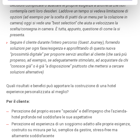
decisioni complicate o adattare le proprie esigenze a un’offerta che non
contempla certi loro desideri. Laddove un tempo si vedeva limitazione di
opzioni (ad esempio per la scelta di piatti da un menu per la colazione in
camera) oggi si vede una “best selection” che aiuta a velocizzare la
scelta/consegna in camera. È tutta, appunto, questione di come la si
presenta.
Seguire il cliente durante l’intero percorso (Guest Journey), fornendo
soluzioni per ogni fase/esigenza e approfittando di questa nuova
“prossimità digitale” per proporre servizi ancillari al cliente (che sarà più
propenso, ad esempio, se adeguatamente stimolato, ad acquistare da chi
“conosce già” o è già “a disposizione” piuttosto che mettersi a cercare
soluzioni alternative)
Quali risultati e benefici può apportare la costruzione di una hotel
experience personalizzata al meglio?
Per il cliente:
Percezione del proprio essere “speciale” e dell’impegno che l’azienda-
hotel profonde nel soddisfare le sue aspettative
Percezione ed esperienza di un soggiorno adatto alle proprie esigenze,
costruito su misura per lui, semplice da gestire, stress-free ma
altamente soddisfacente