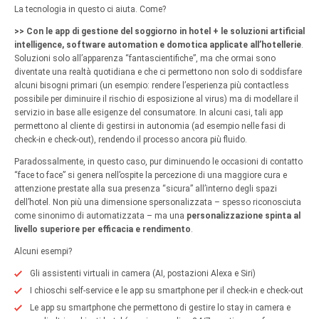
La tecnologia in questo ci aiuta. Come?
>> Con le app di gestione del soggiorno in hotel + le soluzioni artificial
intelligence, software automation e domotica applicate all’hotellerie
.
Soluzioni solo all’apparenza “fantascientifiche”, ma che ormai sono
diventate una realtà quotidiana e che ci permettono non solo di soddisfare
alcuni bisogni primari (un esempio: rendere l’esperienza più contactless
possibile per diminuire il rischio di esposizione al virus) ma di modellare il
servizio in base alle esigenze del consumatore. In alcuni casi, tali app
permettono al cliente di gestirsi in autonomia (ad esempio nelle fasi di
check-in e check-out), rendendo il processo ancora più fluido.
Paradossalmente, in questo caso, pur diminuendo le occasioni di contatto
“face to face” si genera nell’ospite la percezione di una maggiore cura e
attenzione prestate alla sua presenza “sicura” all’interno degli spazi
dell’hotel. Non più una dimensione spersonalizzata – spesso riconosciuta
come sinonimo di automatizzata – ma una
personalizzazione spinta al
livello superiore per efficacia e rendimento
.
Alcuni esempi?
Gli assistenti virtuali in camera (AI, postazioni Alexa e Siri)
I chioschi self-service e le app su smartphone per il check-in e check-out
Le app su smartphone che permettono di gestire lo stay in camera e