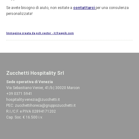
Se avete bisogno di aiuto, non esitate a
contattarci
per una consulenza
personalizzata!
Immagine creata da pch.vector - it.freepik.com
Zucchetti Hospitality Srl
Sede operativa di Venezia
Via Sebastiano Venier, 41/b | 30020 Marcon
+39 0371 5941
hospitality.venezia@zucchetti.it
PEC:
zucchettihoreca@gruppozucchetti.it
R.I./C.F. e P.IVA 02894171202
Cap. Soc. € 16.500 i.v.
Codice fatturazione elettronica: SUBM70N