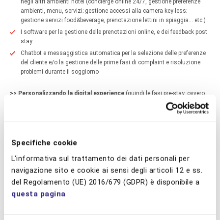
negli altri ambienti hotel (concierge online 24/7, gestione preferenze
ambienti, menu, servizi; gestione accessi alla camera key-less;
gestione servizi food&beverage, prenotazione lettini in spiaggia… etc.)
I software per la gestione delle prenotazioni online, e dei feedback post
stay
Chatbot e messaggistica automatica per la selezione delle preferenze
del cliente e/o la gestione delle prime fasi di complaint e risoluzione
problemi durante il soggiorno
>> Personalizzando la digital experience
(quindi le fasi pre-stay, ovvero
di ricerca e selezione della struttura, acquisizione del cliente, pianificazione
del soggiorno, e post-stay, ovvero nella fase di ritenzione e fidelizzazione
del cliente) in modo da creare una base solida su cui lavorare durante lo
stay. È in questo momento, infatti, che si possono sondare i bisogni dei
futuri clienti, con il duplice obiettivo di costruire l’esperienza hotel sulle sue
Specifiche cookie
richieste e sfruttare i dati raccolti per perfezionare la segmentazione delle
L'informativa sul trattamento dei dati personali per
personas in base a cluster di esigenze in comune.
navigazione sito e cookie ai sensi degli articoli 12 e ss.
Nella fase post-stay, infine, si possono sfruttare i feedback per le operazioni
del Regolamento (UE) 2016/679 (GDPR) è disponibile a
di fine tuning e miglioramento sia dei processi che della “macchina
marketing” che servirà al duplice scopo di:
questa pagina
Riconoscere o addirittura anticipare i trend su cui modellare offerte
future