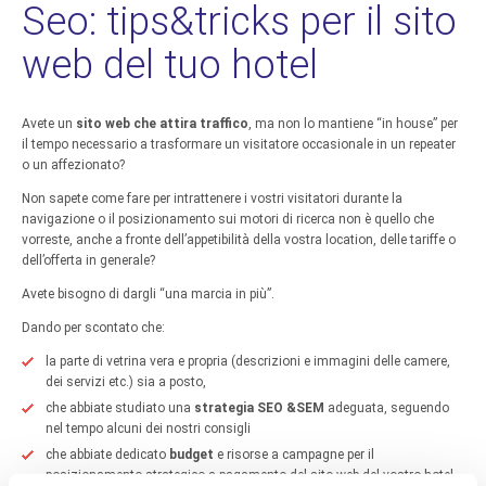
Seo: tips&tricks per il sito
web del tuo hotel
Avete un
sito web che attira traffico
, ma non lo mantiene “in house” per
il tempo necessario a trasformare un visitatore occasionale in un repeater
o un affezionato?
Non sapete come fare per intrattenere i vostri visitatori durante la
navigazione o il posizionamento sui motori di ricerca non è quello che
vorreste, anche a fronte dell’appetibilità della vostra location, delle tariffe o
dell’offerta in generale?
Avete bisogno di dargli “una marcia in più”.
Dando per scontato che:
la parte di vetrina vera e propria (descrizioni e immagini delle camere,
dei servizi etc.) sia a posto,
che abbiate studiato una
strategia SEO &SEM
adeguata, seguendo
nel tempo alcuni dei nostri consigli
che abbiate dedicato
budget
e risorse a campagne per il
posizionamento strategico a pagamento del sito web del vostro hotel