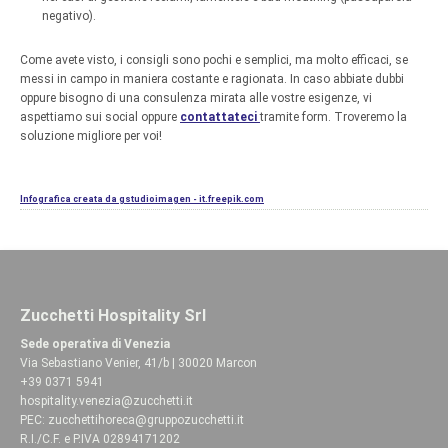
negativo).
Come avete visto, i consigli sono pochi e semplici, ma molto efficaci, se
messi in campo in maniera costante e ragionata. In caso abbiate dubbi
oppure bisogno di una consulenza mirata alle vostre esigenze, vi
aspettiamo sui social oppure
contattateci
tramite form. Troveremo la
soluzione migliore per voi!
Infografica creata da gstudioimagen - it.freepik.com
Zucchetti Hospitality Srl
Sede operativa di Venezia
Via Sebastiano Venier, 41/b | 30020 Marcon
+39 0371 5941
hospitality.venezia@zucchetti.it
PEC:
zucchettihoreca@gruppozucchetti.it
R.I./C.F. e P.IVA 02894171202