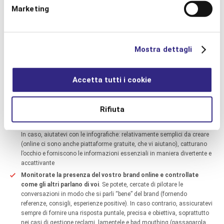
penalizzarvi assieme ai siti di dubbia “moralità” o apertamente
Marketing
fraudolenti a cui linkate.
Per lo stesso motivo,
fare rete e stabilire la vostra reputation
, fate
in modo di essere presenti online anche su altre piattaforme, se
possibile, come “ospiti” (per i business che meglio si adattano, come
Mostra dettagli
contributors e fornitori di contenuti). Nel caso degli hotel, ovviamente,
c’è una lista potenzialmente infinita di metamotori, piattaforme, siti
web e blog su cui è particolarmente utile, se non indispensabile, essere
Accetta tutti i cookie
presenti.
Semplificate
: quando raccontare o spiegate qualcosa, che sia il
motivo per cui i clienti dovrebbero soggiornare nel vostro hotel
Rifiuta
piuttosto che i consigli ai viaggiatori che si preparano a esplorare la
destinazione in cui vi trovate, siate semplici, diretti, utili, e schematici.
In caso, aiutatevi con le infografiche: relativamente semplici da creare
(online ci sono anche piattaforme gratuite, che vi aiutano), catturano
l’occhio e forniscono le informazioni essenziali in maniera divertente e
accattivante
Monitorate la presenza del vostro brand online e controllate
come gli altri parlano di voi
. Se potete, cercate di pilotare le
conversazioni in modo che si parli “bene” del brand (fornendo
referenze, consigli, esperienze positive). In caso contrario, assicuratevi
sempre di fornire una risposta puntale, precisa e obiettiva, soprattutto
nei casi di gestione reclami, lamentele e bad mouthing (passaparola