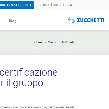
SSISTENZA CLIENTI
Cerca nel sito
|
IT
|
EN
|
i
Blog
Home
Clienti
Arshotels
certificazione
r il gruppo
ormazioni e le procedure lavorative, dal ricevimento alla