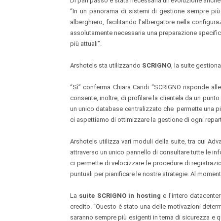
Di pari passo è stata necessaria un'evoluzione anche 
“In un panorama di sistemi di gestione sempre più
alberghiero, facilitando l'albergatore nella configur
assolutamente necessaria una preparazione specifica o
più attuali”.
Arshotels sta utilizzando
SCRIGNO
, la suite gestion
“Sì” conferma Chiara Caridi “SCRIGNO risponde alle n
consente, inoltre, di profilare la clientela da un pu
un unico database centralizzato che permette una più 
ci aspettiamo di ottimizzare la gestione di ogni repart
Arshotels utilizza vari moduli della suite, tra cu
attraverso un unico pannello di consultare tutte le in
ci permette di velocizzare le procedure di registrazi
puntuali per pianificare le nostre strategie. Al momen
La
suite SCRIGNO in hosting
e l'intero datacente
credito. “Questo è stato una delle motivazioni determ
saranno sempre più esigenti in tema di sicurezza e qui