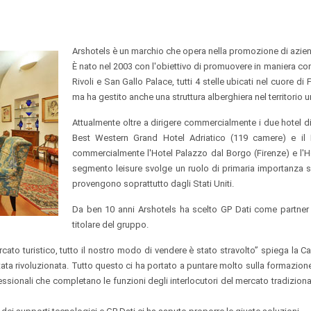
Arshotels è un marchio che opera nella promozione di aziende
È nato nel 2003 con l'obiettivo di promuovere in maniera cong
Rivoli e San Gallo Palace, tutti 4 stelle ubicati nel cuore d
ma ha gestito anche una struttura alberghiera nel territorio 
Attualmente oltre a dirigere commercialmente i due hotel di p
Best Western Grand Hotel Adriatico (119 camere) e il
commercialmente l'Hotel Palazzo dal Borgo (Firenze) e l'Hot
segmento leisure svolge un ruolo di primaria importanza si
provengono soprattutto dagli Stati Uniti.
Da ben 10 anni Arshotels ha scelto GP Dati come partner 
titolare del gruppo.
ato turistico, tutto il nostro modo di vendere è stato stravolto” spiega la Cari
 stata rivoluzionata. Tutto questo ci ha portato a puntare molto sulla formazion
ssionali che completano le funzioni degli interlocutori del mercato tradiziona