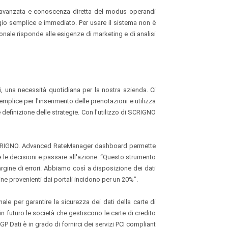
a avanzata e conoscenza diretta del modus operandi
aggio semplice e immediato. Per usare il sistema non è
onale risponde alle esigenze di marketing e di analisi
i, una necessità quotidiana per la nostra azienda. Ci
mplice per l'inserimento delle prenotazioni e utilizza
definizione delle strategie. Con l'utilizzo di SCRIGNO
in SCRIGNO. Advanced RateManager dashboard permette
re le decisioni e passare all'azione. “Questo strumento
argine di errori. Abbiamo così a disposizione dei dati
ine provenienti dai portali incidono per un 20%”.
nale per garantire la sicurezza dei dati della carte di
n futuro le società che gestiscono le carte di credito
P Dati è in grado di fornirci dei servizi PCI compliant