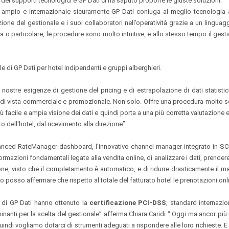
dei supporti tecnologici e GP Dati ci ha saputo proporre le giuste soluzioni.
 ampio e internazionale sicuramente GP Dati coniuga al meglio tecnologi
azione del gestionale e i suoi collaboratori nell’operatività grazie a un lingu
 particolare, le procedure sono molto intuitive, e allo stesso tempo il gesti
ale di GP Dati per hotel indipendenti e gruppi alberghieri.
ostre esigenze di gestione del pricing e di estrapolazione di dati statistic
nto di vista commerciale e promozionale. Non solo. Offre una procedura molto se
facile e ampia visione dei dati e quindi porta a una più corretta valutazione e 
o dell'hotel, dal ricevimento alla direzione”.
i Advanced RateManager dashboard, l'innovativo channel manager integrato 
formazioni fondamentali legate alla vendita online, di analizzare i dati, prende
one, visto che il completamento è automatico, e di ridurre drasticamente il m
to posso affermare che rispetto al totale del fatturato hotel le prenotazioni onl
r di GP Dati hanno ottenuto la
certificazione PCI-DSS
, standard internazio
inanti per la scelta del gestionale” afferma Chiara Caridi “ Oggi ma ancor più i
ndi vogliamo dotarci di strumenti adeguati a rispondere alle loro richieste. E G