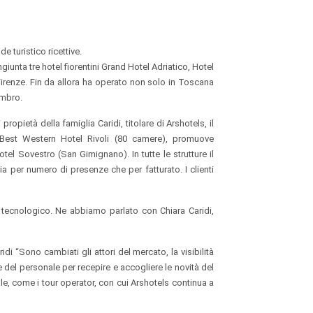
 turistico ricettive.
iunta tre hotel fiorentini Grand Hotel Adriatico, Hotel
i Firenze. Fin da allora ha operato non solo in Toscana
umbro.
ropietà della famiglia Caridi, titolare di Arshotels, il
 Best Western Hotel Rivoli (80 camere), promuove
el Sovestro (San Gimignano). In tutte le strutture il
a per numero di presenze che per fatturato. I clienti
tecnologico. Ne abbiamo parlato con Chiara Caridi,
di “Sono cambiati gli attori del mercato, la visibilità
e del personale per recepire e accogliere le novità del
le, come i tour operator, con cui Arshotels continua a