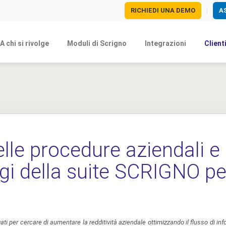
RICHIEDI UNA DEMO
A
|
A chi si rivolge
Moduli di Scrigno
Integrazioni
Client
lle procedure aziendali e 
gi della suite SCRIGNO pe
i per cercare di aumentare la redditività aziendale ottimizzando il flusso di inf